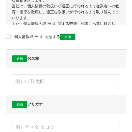
な措置を講じます。
当社は、個人情報の取扱いが適正に行われるよう従業者への教
育・指導を徹底し、適正な取扱いが行われるよう取り組んでま
いります。
また、個人情報の取扱いに関する苦情・相談に迅速に対応し、
当社の個人情報の取扱いおよび安全管理に係る適切な措置につ
いては、適宜見直し改善いたします。
個人情報取扱いに同意する
必須
1. 個人情報の取得
お名前
必須
当社は、十分な安全管理措置を講じたうえで、業務上必要な範
囲で、適法で公正な手段により個人情報（個人番号および特定
個人情報については、下記7を参照ください。）を取得いたし
ます。
当社は、保険契約の申込書、保険金請求書、取引書類、アンケ
ート等により個人情報を取得いたします。また、各種ご連絡や
お問い合わせ、ご相談等に際して、内容を正確に記録するため
フリガナ
必須
に、通話内容の録音等により個人情報を取得することがありま
す。
2. 個人情報の利用目的