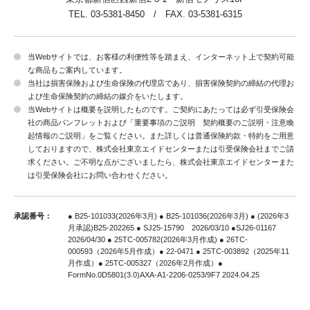
TEL. 03-5381-8450 / FAX. 03-5381-6315
平成17年4月1日制定
令和2年4月1日改定
当Webサイトでは、お客様の利便性等を踏まえ、インターネット上で契約可能
令和4年4月1日改定
な商品もご案内しています。
当社は損害保険および生命保険の代理店であり、損害保険契約の締結の代理お
令和5年4月1日改定
よび生命保険契約の締結の媒介をいたします。
令和6年1月1日改定
当Webサイトは概要を説明したものです。ご契約にあたっては必ず引受保険会
社の商品パンフレットおよび「重要事項のご説明 契約概要のご説明・注意喚
推奨動作環境
起情報のご説明」をご覧ください。また詳しくは普通保険約款・特約をご用意
しておりますので、株式会社東京エイドセンターまたは引受保険会社までご請
求ください。ご不明な点がございましたら、株式会社東京エイドセンターまた
は引受保険会社にお問い合わせください。
推奨環境以外の環境でご利用頂いた場合、また推奨環境下
でもお客さまのブラウザーの設定によっては
正しくご利用出来ない場合がございます。ご了承くださ
承認番号：
● B25-101033(2026年3月) ● B25-101036(2026年3月) ● (2026年3
月承認)B25-202265
● SJ25-15790 2026/03/10 ●SJ26-01167
い。
2026/04/30 ● 25TC-005782(2026年3月作成)
● 26TC-
000593（2026年5月作成）● 22-0471 ● 25TC-003892（2025年11
月作成）● 25TC-005327（2026年2月作成）
●
【Microsoft
FormNo.0D5801(3.0)AXA-A1-2206-0253/9F7 2024.04.25
Windowsを