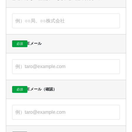
東京海上日動火災保険株式会社
三井住友海上火災保険株式会社
セコム損害保険株式会社
あいおいニッセイ同和損害保険株式会社
共栄火災海上保険株式会社
日新火災海上保険株式会社
AIG損害保険株式会社
Eメール
必須
生命保険
アフラック
SOMPOひまわり生命保険株式会社
東京海上日動あんしん生命保険株式会社
三井住友海上あいおい生命保険株式会社
Eメール（確認）
必須
アクサ生命保険株式会社
3. 個人データの安全管理措置
当社は、取り扱う個人データ（下記7の個人番号および特定個