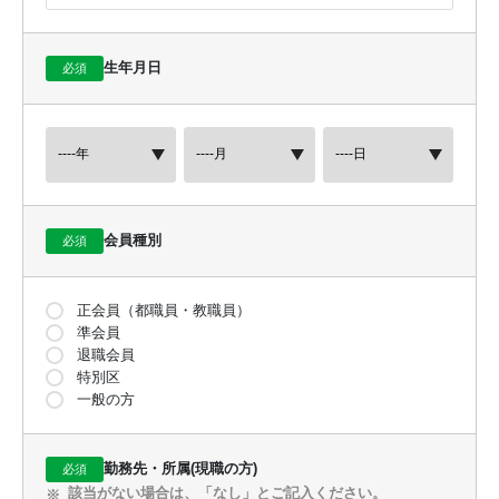
当社は、下記の各保険会社より保険業務の委託を受けて、取得
した個人情報（個人番号および特定個人情報については、下記
生年月日
必須
７を参照ください。）を、各社の損害保険、生命保険およびこ
れらに付帯・関連するサービスの提供等の各社の業務の遂行に
必要な範囲内で、かつ適法、公正に利用します。また、当社は
複数の保険会社と取引があり、取得した個人情報を取引のある
他の保険会社の商品・サービスをご提案するために利用させて
いただくことがあります。その他の目的に利用することはあり
ません。
上記の利用目的を変更する場合には、相当の関連性を有すると
会員種別
必須
合理的に認められる範囲に限り行うこととし、変更する場合に
は、その内容をご本人に対し、原則として書面等（電磁的記録
を含む。以下同じ。）により通知し、またはホームページ（Ｕ
正会員（都職員・教職員）
ＲＬ）等により公表いたします。
準会員
当社に対し保険業務の委託を行う保険会社の利用目的は、各社
退職会員
のホームページ（以下）、書面等に記載してあります。
特別区
一般の方
損害保険
勤務先・所属(現職の方)
必須
損害保険ジャパン株式会社
該当がない場合は、「なし」とご記入ください。