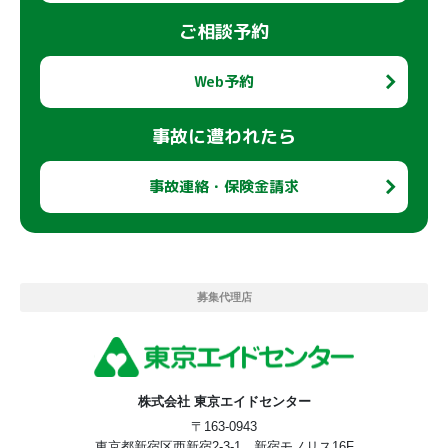
12. お問い合わせ窓口
ご相談予約
Web予約
代理店
事故に遭われたら
（所在
新宿区西新宿二丁目3番1号 新宿モノリ
地）
ス16階
事故連絡・保険金請求
（名称）
株式会社東京エイドセンター
（代表者）
手島 浩二
（電話
03-5381-8450（代表）（受付時間:午前9時
番号）
～午後5時 / 土・日・祝日を除く)
募集代理店
（電子メールアドレ
privacy_p@aid-
ス）
center.co.jp
（ホームページアドレ
https://www.aid-
ス）
center.co.jp
株式会社 東京エイドセンター
〒163-0943
東京都新宿区西新宿2-3-1 新宿モノリス16F