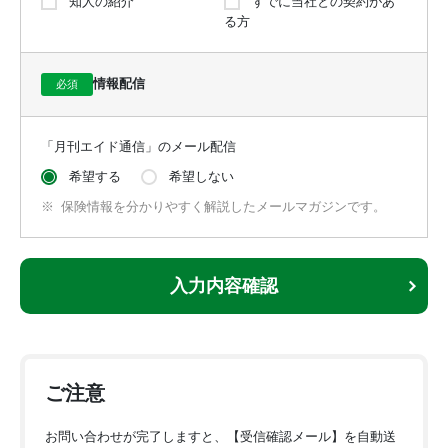
知人の紹介
すでに当社との契約があ
る方
当社は、法令で定める場合を除き、第三者が個人関連情報を個
人データとして取得することが想定されるときは、当該第三者
において当該個人関連情報のご本人から、当該情報を取得する
情報配信
必須
ことを認める旨の同意が得られていることを確認することをし
ないで、当該情報を提供しません。
当社は、法令で定める場合を除き、前項の確認に基づき個人関
「月刊エイド通信」のメール配信
連情報を第三者に提供した場合には、当該提供に関する事項
希望する
希望しない
（いつ、どのような提供先に、どのような個人関連情報を提供
したか、どのように第三者がご本人の同意を得たか等）につい
保険情報を分かりやすく解説したメールマガジンです。
て確認・記録します。
6. センシティブ情報の取扱い
入力内容確認
当社は、要配慮個人情報（人種、信条、社会的身分、病歴、前
科・前歴、犯罪被害情報などをいいます）ならびに労働組合へ
の加盟、門地および本籍地、保健医療および性生活に関する個
人情報（以下「センシティブ情報」といいます。）を、個人情
ご注意
報保護法その他の法令、ガイドラインに規定する場合を除くほ
か、取得、利用または第三者提供しません。
お問い合わせが完了しますと、【受信確認メール】を自動送