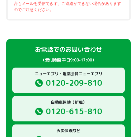
当社の保有個人データに関し、必要な調査を行った結果、ご本
合もメールを受信できず、ご連絡ができない場合があります
人に関する情報が不正確である場合は、その結果に基づいて正
のでご注意ください。
確なものに変更いたします。
10. Cookie等の識別子に紐づけされた情報の
取得・利用・提供
お電話でのお問い合わせ
Cookie（クッキー）とは、ウェブサイトを閲覧した際に、ウェ
ブサイトから送信されたウェブブラウザに保存されるテキスト
（受付時間 平日9:00-17:00）
形式の情報のことです。また、ウェブビーコンとは、ウェブペ
ージや電子メールに小さな画像を埋め込むことによって、お客
ニューエブリ・退職会員ニューエブリ
様がそのページやメールを閲覧した際に情報を送信する仕組み
0120-209-810
です。本ウェブサイトでは、cookie、ウェブビーコンまたはそ
れに類する技術（以下「Cookie等」といいます）を利用して、
お客様の情報を保存・利用しています。
当社は、Cookie等に保存された識別子を統計的に収集・分析す
自動車保険（新規）
ることができるサービスとして、Google Inc.が提供するGoogle
0120-615-810
Analyticsを利用しております。
Google AnalyticsのCookieによる情報収集や情報の取り扱いに
ついて、また、Googleが提供するサービスのプライバシーポリ
火災保険など
シーについては、下記のサイトをご確認ください。また、お客