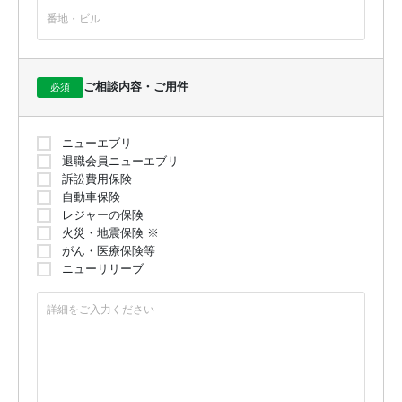
（物理的安全管理措置）紛失・盗難を防ぐための書類・外部媒
体等の施錠保管、個人情報廃棄時の裁断・焼却・溶解・消去、
データ管理者の承諾なく個人情報を持ち運ぶことの禁止、持ち
運ぶ場合の件数制限、等の措置を実施
（技術的安全管理措置）不正アクセスを防止するための強固な
ご相談内容・ご用件
必須
パスワードの使用、IDの共有禁止、暗号化設定可能な機器の使
用、等の措置を実施
（委託先の監督）個人データの取扱いを委託する場合には、個
ニューエブリ
人データを適正に取り扱っている者を選定し、委託先における
退職会員ニューエブリ
安全管理措置の実施を確保するため、外部委託に係る取扱規程
訴訟費用保険
を整備し、定期的な見直しを実施
自動車保険
（外的環境の把握）個人データを取り扱う国における個人情報
レジャーの保険
の保護に関する制度を把握した上で安全管理措置を実施
火災・地震保険 ※
がん・医療保険等
4. 個人データの第三者への提供および第三者
ニューリリーブ
からの取得について
当社は、個人データを第三者に提供するにあたり、以下の場合
を除き、ご本人の同意なく第三者に個人データ（個人番号およ
び特定個人情報については、下記７を参照ください。）を提供
しません。