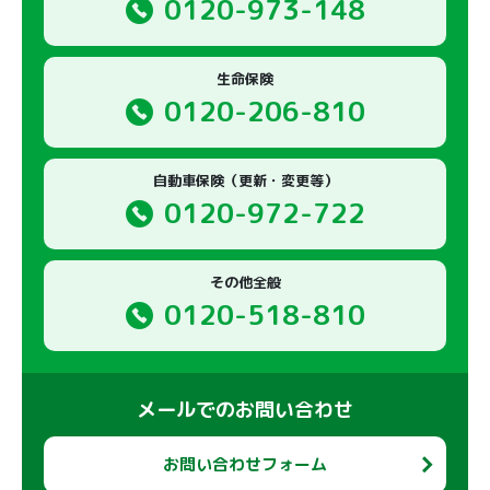
0120-973-148
様は、オプトアウト用のブラウザーアドオンにより、Google
Analyticsからオプトアウトすることができます。
■Google Analytics
生命保険
Googleが提供するサービスでのCookieによる情報収集や情
0120-206-810
報の取扱いについて
https://policies.google.com/technologies/partner-sites?hl=ja
Googleが提供するサービスのプライバシーポリシー
https://policies.google.com/privacy?hl=ja
自動車保険（更新・変更等）
Google Analyticsからのオプトアウト
0120-972-722
https://tools.google.com/dlpage/gaoptout
11. 当社に対するご照会
その他全般
0120-518-810
当社は、個人情報の取扱いに関する苦情・ご相談に適切・迅
速・丁寧に対応いたします。ご連絡先は下記お問い合わせ窓口
となります。また保険事故に関するご照会については、下記お
問い合わせ窓口のほか、保険証券に記載の事故相談窓口にお問
メールでのお問い合わせ
い合わせください。
なお、ご照会者がご本人であることをご確認させていただいた
うえで、ご対応させていただきますので、あらかじめご了承願
お問い合わせフォーム
います。