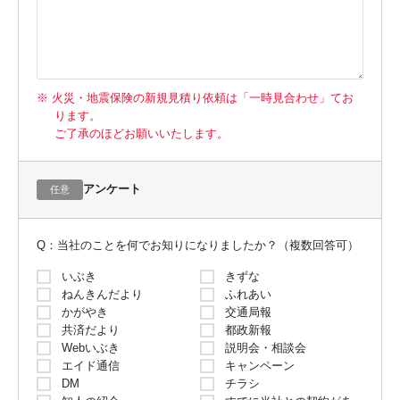
法令に基づく場合
人の生命、身体または財産の保護のために必要がある場合
であって、本人の同意を得ることが困難であるとき
公衆衛生の向上または児童の健全な育成の推進のために特
に必要があると認める場合であって、本人の同意を得るこ
※ 火災・地震保険の新規見積り依頼は「一時見合わせ」てお
とが困難であるとき
ります。
国の機関もしくは地方公共団体またはその委託を受けた者
ご了承のほどお願いいたします。
が法令の定める事務を遂行することに対して協力する必要
がある場合であって、本人の同意を得ることにより当該事
務の遂行に支障を及ぼすおそれがあるとき
当該第三者が学術研究機関等である場合であって、当該第
アンケート
任意
三者が当該個人データを学術研究目的で取り扱う必要があ
るとき（当該個人データを取り扱う目的の一部が学術研究
目的である場合を含み、個人の権利利益を不当に侵害する
Q：当社のことを何でお知りになりましたか？（複数回答可）
おそれがある場合を除く。）
いぶき
きずな
また、個人データを第三者に提供したとき、あるいは第三者か
ねんきんだより
ふれあい
ら取得したとき（個人関連情報を個人データとして取得する場
かがやき
交通局報
合を含みます。）、提供・取得経緯等確認を行うとともに、提
共済だより
都政新報
供先・提供者の氏名等、法令で定める事項を記録し、保管しま
Webいぶき
説明会・相談会
す。
エイド通信
キャンペーン
5. 個人関連情報の第三者への提供
DM
チラシ