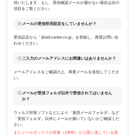
信いたします。もし、受信確認メールが届かない場合は次の
7. 個人番号および特定個人情報の取扱い
項目をご覧ください。
当社は個人番号および特定個人情報について、取得・利用・第
メールの受信拒否設定をしていませんか？
三者提供を行いません。
受信設定から「@aid-center.co.jp」を登録し、再度お問い合
8. 見直し・改善
わせください。
当社の個人情報の取扱いおよび安全管理に係る適切な措置につ
ご入力のメールアドレスにお間違いはありませんか？
いては適宜見直し改善いたします。
メールアドレスをご確認の上、再度メールを送信してくださ
9. 個人情報保護法に基づく保有個人データの
い。
開示、訂正等、利用停止など
メールが受信フォルダ以外で受信されてはいません
か？
個人情報保護法に基づく、保有個人データに関する開示（確
認・記録の開示を含む）、訂正、利用停止または消去等に関す
ウィルス対策ソフトなどにより「迷惑メールフォルダ」など
るご請求については、ご請求者が本人であることをご確認させ
「受信フォルダ」以外にメールが届いていないかご確認くだ
ていただいたうえで手続きをいたします。
さい。
保険会社や他社の保有個人データに関しては当該会社に対して
お取り次ぎいたします。
またメールボックスの容量（10MB）が上限に達している場