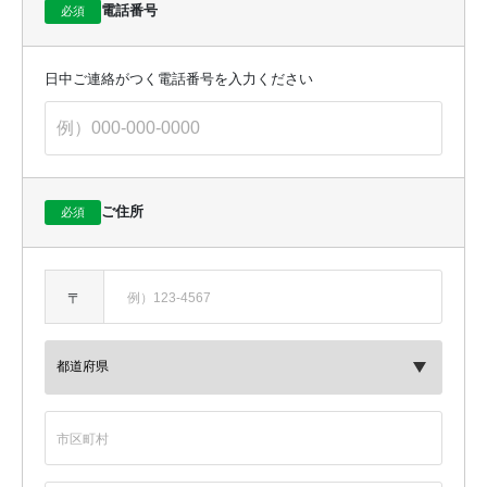
電話番号
必須
人情報を含みます。）の漏えい、滅失またはき損の防止その他
の個人データの安全管理のため、安全管理に関する取扱規程等
の整備および実施体制の整備等、十分なセキュリティ対策を講
じるとともに、利用目的の達成に必要とされる正確性・最新性
日中ご連絡がつく電話番号を入力ください
を確保するために適切な措置を講じてまいります。
当社は、個人データの安全管理措置に関する社内規程を別途定
めており、その具体的内容は主として以下のとおりです。安全
管理措置に関するご質問については、下記のお問い合わせ窓口
までお寄せください。
（基本方針の策定）当社の個人情報取扱規程に基づき、本書に
ご住所
必須
おいて、当社の名称、安全管理措置に関する質問および苦情処
理の窓口、個人データの安全管理に関する宣言、基本方針の継
続的改善の宣言、関係法令遵守の宣言、等についての基本方針
を策定
〒
（個人データの取扱いに係る規律の整備）当社の個人情報取扱
規程において、個人データの取得、利用、保存等を行う場合の
基本的な取扱方法を整備
（組織的安全管理措置）個人情報の管理に関する責任者の設
置、個人情報の取扱状況の点検および監査体制の整備と実施、
漏えい事案等に対する態勢の整備、等を実施
（人的安全管理措置）従業者との「非開示契約」の締結、就業
規則等の整備、従業者への周知徹底および研修、等を実施