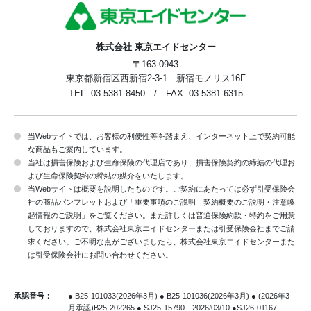
株式会社 東京エイドセンター
〒163-0943
東京都新宿区西新宿2-3-1 新宿モノリス16F
TEL. 03-5381-8450 / FAX. 03-5381-6315
当Webサイトでは、お客様の利便性等を踏まえ、インターネット上で契約可能
な商品もご案内しています。
当社は損害保険および生命保険の代理店であり、損害保険契約の締結の代理お
よび生命保険契約の締結の媒介をいたします。
当Webサイトは概要を説明したものです。ご契約にあたっては必ず引受保険会
社の商品パンフレットおよび「重要事項のご説明 契約概要のご説明・注意喚
起情報のご説明」をご覧ください。また詳しくは普通保険約款・特約をご用意
しておりますので、株式会社東京エイドセンターまたは引受保険会社までご請
求ください。ご不明な点がございましたら、株式会社東京エイドセンターまた
は引受保険会社にお問い合わせください。
承認番号：
● B25-101033(2026年3月) ● B25-101036(2026年3月) ● (2026年3
月承認)B25-202265
● SJ25-15790 2026/03/10 ●SJ26-01167