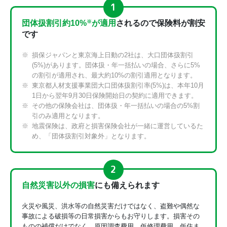
団体扱割引約10%
が適用
されるので保険料が割安
※
です
損保ジャパンと東京海上日動の2社は、大口団体扱割引
(5%)があります。団体扱・年一括払いの場合、さらに5%
の割引が適用され、最大約10%の割引適用となります。
東京都人材支援事業団大口団体扱割引率(5%)は、本年10月
1日から翌年9月30日保険開始日の契約に適用できます。
その他の保険会社は、団体扱・年一括払いの場合の5%割
引のみ適用となります。
地震保険は、政府と損害保険会社が一緒に運営しているた
め、「団体扱割引対象外」となります。
自然災害以外の損害
にも備えられます
火災や風災、洪水等の自然災害だけではなく、盗難や偶然な
事故による破損等の日常損害からもお守りします。損害その
ものの補償だけでなく、原因調査費用、仮修理費用、仮住ま