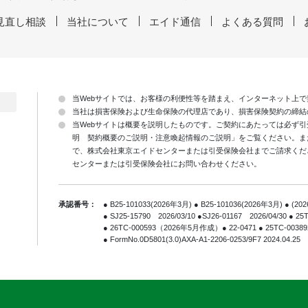
見直し相談
当社について
エイド通信
よくある質問
当Webサイトでは、お客様の利便性等を踏まえ、インターネット上
当社は損害保険および生命保険の代理店であり、損害保険契約の締結
当Webサイトは概要を説明したものです。ご契約にあたっては必ず
明 契約概要のご説明・注意喚起情報のご説明」をご覧ください。ま
で、株式会社東京エイドセンターまたは引受保険会社までご請求くだ
センターまたは引受保険会社にお問い合わせください。
承認番号：
● B25-101033(2026年3月) ● B25-101036(2026年3月) ● (2
● SJ25-15790 2026/03/10 ●SJ26-01167 2026/04/30 ● 
● 26TC-000593（2026年5月作成）● 22-0471 ● 25TC-0
● FormNo.0D5801(3.0)AXA-A1-2206-0253/9F7 2024.04.25