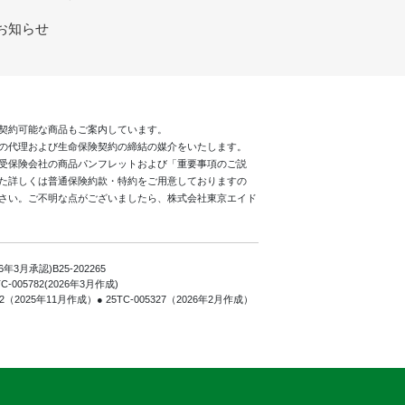
お知らせ
で契約可能な商品もご案内しています。
の代理および生命保険契約の締結の媒介をいたします。
引受保険会社の商品パンフレットおよび「重要事項のご説
た詳しくは普通保険約款・特約をご用意しておりますの
さい。ご不明な点がございましたら、株式会社東京エイド
026年3月承認)B25-202265
25TC-005782(2026年3月作成)
03892（2025年11月作成）● 25TC-005327（2026年2月作成）