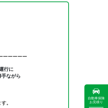
ーー
ーー
ーー
運行に
勝手ながら
。
自動車保険
お見積り
ます。