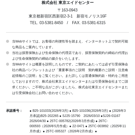
株式会社 東京エイドセンター
〒163-0943
東京都新宿区西新宿2-3-1 新宿モノリス16F
TEL. 03-5381-8450 / FAX. 03-5381-6315
当Webサイトでは、お客様の利便性等を踏まえ、インターネット上で契約可能
な商品もご案内しています。
当社は損害保険および生命保険の代理店であり、損害保険契約の締結の代理お
よび生命保険契約の締結の媒介をいたします。
当Webサイトは概要を説明したものです。ご契約にあたっては必ず引受保険会
社の商品パンフレットおよび「重要事項のご説明 契約概要のご説明・注意喚
起情報のご説明」をご覧ください。また詳しくは普通保険約款・特約をご用意
しておりますので、株式会社東京エイドセンターまたは引受保険会社までご請
求ください。ご不明な点がございましたら、株式会社東京エイドセンターまた
は引受保険会社にお問い合わせください。
承認番号：
● B25-101033(2026年3月) ● B25-101036(2026年3月) ● (2026年3
月承認)B25-202265
● SJ25-15790 2026/03/10 ●SJ26-01167
2026/04/30 ● 25TC-005782(2026年3月作成)
● 26TC-
000593（2026年5月作成）● 22-0471 ● 25TC-003892（2025年11
月作成）● 25TC-005327（2026年2月作成）
●