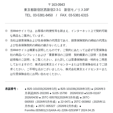
〒163-0943
東京都新宿区西新宿2-3-1 新宿モノリス16F
TEL. 03-5381-8450 / FAX. 03-5381-6315
当Webサイトでは、お客様の利便性等を踏まえ、インターネット上で契約可能
な商品もご案内しています。
当社は損害保険および生命保険の代理店であり、損害保険契約の締結の代理お
よび生命保険契約の締結の媒介をいたします。
当Webサイトは概要を説明したものです。ご契約にあたっては必ず引受保険会
社の商品パンフレットおよび「重要事項のご説明 契約概要のご説明・注意喚
起情報のご説明」をご覧ください。また詳しくは普通保険約款・特約をご用意
しておりますので、株式会社東京エイドセンターまたは引受保険会社までご請
求ください。ご不明な点がございましたら、株式会社東京エイドセンターまた
は引受保険会社にお問い合わせください。
承認番号：
● B25-101033(2026年3月) ● B25-101036(2026年3月) ● (2026年3
月承認)B25-202265
● SJ25-15790 2026/03/10 ●SJ26-01167
2026/04/30 ● 25TC-005782(2026年3月作成)
● 26TC-
000593（2026年5月作成）● 22-0471 ● 25TC-003892（2025年11
月作成）● 25TC-005327（2026年2月作成）
●
FormNo.0D5801(3.0)AXA-A1-2206-0253/9F7 2024.04.25