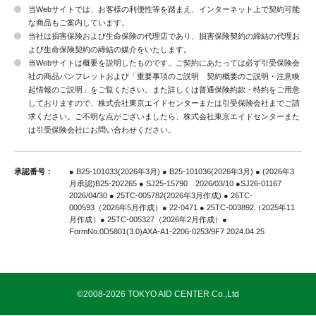
当Webサイトでは、お客様の利便性等を踏まえ、インターネット上で契約可能
な商品もご案内しています。
当社は損害保険および生命保険の代理店であり、損害保険契約の締結の代理お
よび生命保険契約の締結の媒介をいたします。
当Webサイトは概要を説明したものです。ご契約にあたっては必ず引受保険会
社の商品パンフレットおよび「重要事項のご説明 契約概要のご説明・注意喚
起情報のご説明」をご覧ください。また詳しくは普通保険約款・特約をご用意
しておりますので、株式会社東京エイドセンターまたは引受保険会社までご請
求ください。ご不明な点がございましたら、株式会社東京エイドセンターまた
は引受保険会社にお問い合わせください。
承認番号：
● B25-101033(2026年3月) ● B25-101036(2026年3月) ● (2026年3
月承認)B25-202265
● SJ25-15790 2026/03/10 ●SJ26-01167
2026/04/30 ● 25TC-005782(2026年3月作成)
● 26TC-
000593（2026年5月作成）● 22-0471 ● 25TC-003892（2025年11
月作成）● 25TC-005327（2026年2月作成）
●
FormNo.0D5801(3.0)AXA-A1-2206-0253/9F7 2024.04.25
©2008-2026 TOKYO AID CENTER Co.,Ltd