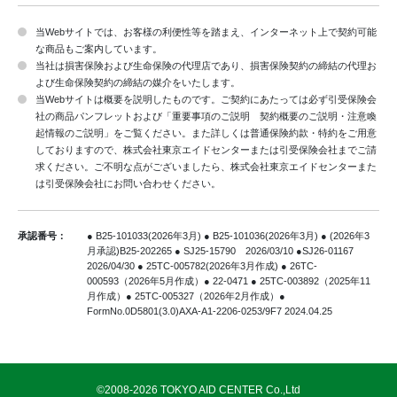
当Webサイトでは、お客様の利便性等を踏まえ、インターネット上で契約可能
な商品もご案内しています。
当社は損害保険および生命保険の代理店であり、損害保険契約の締結の代理お
よび生命保険契約の締結の媒介をいたします。
当Webサイトは概要を説明したものです。ご契約にあたっては必ず引受保険会
社の商品パンフレットおよび「重要事項のご説明 契約概要のご説明・注意喚
起情報のご説明」をご覧ください。また詳しくは普通保険約款・特約をご用意
しておりますので、株式会社東京エイドセンターまたは引受保険会社までご請
求ください。ご不明な点がございましたら、株式会社東京エイドセンターまた
は引受保険会社にお問い合わせください。
承認番号：
● B25-101033(2026年3月) ● B25-101036(2026年3月) ● (2026年3
月承認)B25-202265
● SJ25-15790 2026/03/10 ●SJ26-01167
2026/04/30 ● 25TC-005782(2026年3月作成)
● 26TC-
000593（2026年5月作成）● 22-0471 ● 25TC-003892（2025年11
月作成）● 25TC-005327（2026年2月作成）
●
FormNo.0D5801(3.0)AXA-A1-2206-0253/9F7 2024.04.25
©2008-2026 TOKYO AID CENTER Co.,Ltd